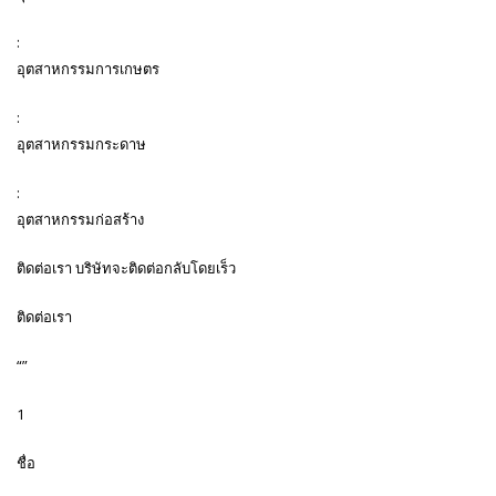
:
อุตสาหกรรมการเกษตร
:
อุตสาหกรรมกระดาษ
:
อุตสาหกรรมก่อสร้าง
ติดต่อเรา บริษัทจะติดต่อกลับโดยเร็ว
ติดต่อเรา
“”
1
ชื่อ