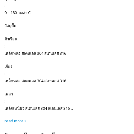
:
0 – 180 องศา C
วัสดุปั๊ม
ตัวเรือน
:
เหล็กหล่อ สเตนเลส 304 สเตนเลส 316
เกียร
:
เหล็กหล่อ สเตนเลส 304 สเตนเลส 316
เพลา
:
เหล็กเหนียว สเตนเลส 304 สเตนเลส 316…
read more