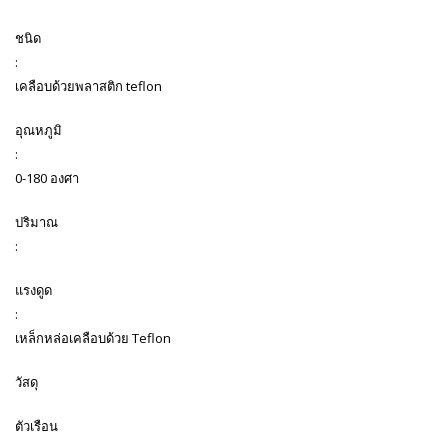
ชนิด
:
เคลือบด้วยพลาสติก teflon
อุณหภูมิ
:
0-180 องศา
ปริมาณ
:
แรงดูด
:
เหล็กหล่อเคลือบด้วย Teflon
วัสดุ
ตัวเรือน