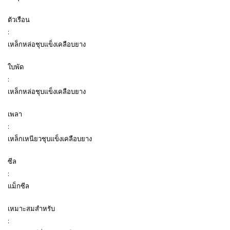
ตัวเรือน
:
เหล็กหล่อชุบแข็งเคลือบยาง
ใบพัด
:
เหล็กหล่อชุบแข็งเคลือบยาง
เพลา
:
เหล็กเหนียวชุบแข็งเคลือบยาง
ซีล
:
แม็กซีล
เหมาะสมสำหรับ
: