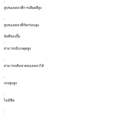
:
สูบของเหลวที่การเสียดสีสูง
:
สูบของเหลวที่กัดกร่อนสูง
ข้อดีของปั๊ม
:
สามารถมีแรงดุดสูง
:
สามารถเดินขาดของเหลวได้
:
แรงสูบสูง
:
ไม่มีซีล
: