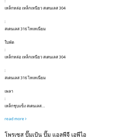
:
เหล็กหล่อ เหล็กเหนียว สเตนเลส 304
:
สเตนเลส 316 ไทเทเนี่ยม
ใบพัด
:
เหล็กหล่อ เหล็กเหนียว สเตนเลส 304
:
สเตนเลส 316 ไทเทเนี่ยม
เพลา
:
เหล็กชุบแข็ง สเตนเลส…
read more
โพรเซส ปั๊มเป้น ปั๊ม แอลพีจี เอพีไอ