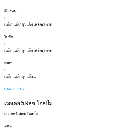
ตัวเรือน
:
เหล็ก เหล็กชุบแข็ง เหล็กดูเพรท
ใบพัด
:
เหล็ก เหล็กชุบแข็ง เหล็กดูเพรท
เพลา
:
เหล็ก เหล็กชุบแข็ง…
read more
เวอเดอร์เฟลซ โฮสปั๊ม
เวอเดอร์เฟลซ โฮสปั๊ม
ชนิด