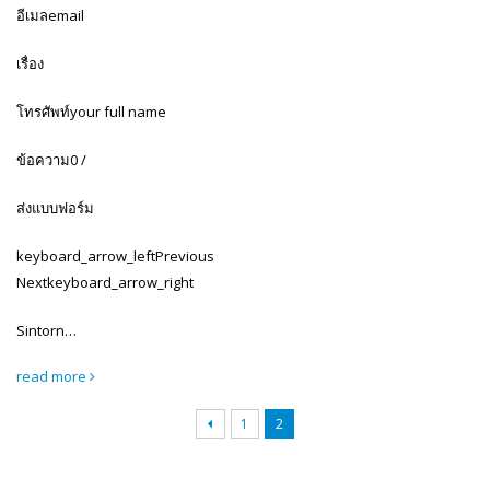
อีเมลemail
เรื่อง
โทรศัพท์your full name
ข้อความ0 /
ส่งแบบฟอร์ม
keyboard_arrow_leftPrevious
Nextkeyboard_arrow_right
Sintorn…
read more
1
2