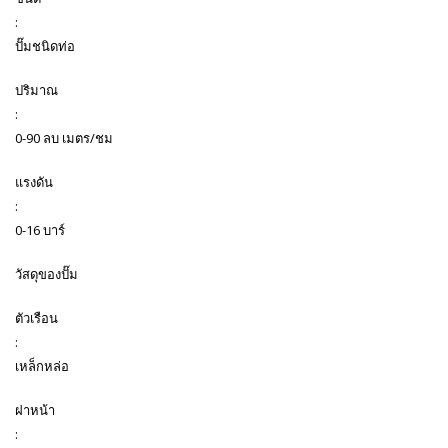
:
ปั๊มชนิดท่อ
ปริมาณ
:
0-90 ลบ เมตร/ชม
แรงดัน
:
0-16 บาร์
วัสดุของปั๊ม
ตัวเรือน
:
เหล็กหล่อ
ฝาหน้า
: