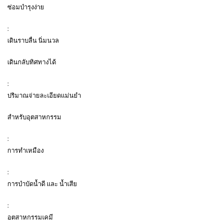
ซ่อมบำรุงง่าย
:
เดินราบลื่น นิ่มนวล
เดินกลับทิศทางได้
:
ปริมาณจ่ายละเอียดแม่นยำ
สำหรับอุตสาหกรรม
:
การทำเหมือง
:
การบำบัดน้ำดี และ น้ำเสีย
:
อุตสาหกรรมเคมี